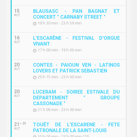
15
BLAUSASC - PAN BAGNAT ET
AUT
CONCERT " CARNABY STREET "
19 h 30 min - 23 h 59 min
16
L'ESCARÈNE - FESTIVAL D'ORGUE
AUT
VIVANT
17 h 00 min - 19 h 00 min
20
CONTES - PAIOUN VEN - LATINOS
AUT
LOVERS ET PATRICK SEBASTIEN
20 h 15 min - 23 h 00 min
20
LUCERAM - SOIREE ESTIVALE DU
AUT
DEPARTEMENT " GROUPE
CASSONADE "
21 h 00 min - 23 h 00 min
21
23
TOUËT DE L'ESCARENE - FETE
AUT
PATRONALE DE LA SAINT-LOUIS
10 h 00 min - 23 h 00 min (23)