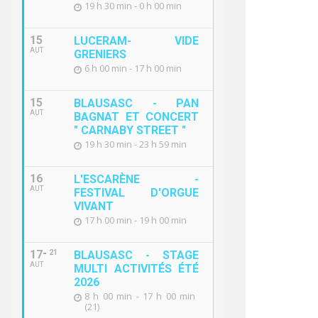
19 h 30 min - 0 h 00 min
15
LUCERAM- VIDE
AUT
GRENIERS
6 h 00 min - 17 h 00 min
15
BLAUSASC - PAN
AUT
BAGNAT ET CONCERT
" CARNABY STREET "
19 h 30 min - 23 h 59 min
16
L'ESCARÈNE -
AUT
FESTIVAL D'ORGUE
VIVANT
17 h 00 min - 19 h 00 min
17
21
BLAUSASC - STAGE
AUT
MULTI ACTIVITÉS ÉTÉ
2026
8 h 00 min - 17 h 00 min
(21)