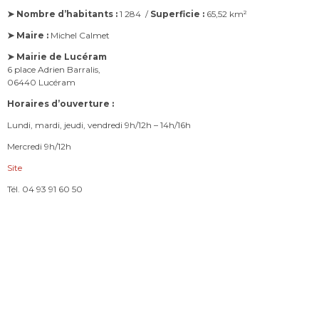
➤ Nombre d’habitants :
1 284 /
Superficie :
65,52 km²
➤ Maire :
Michel Calmet
➤ Mairie de Lucéram
6 place Adrien Barralis,
06440 Lucéram
Horaires d’ouverture :
Lundi, mardi, jeudi, vendredi 9h/12h – 14h/16h
Mercredi 9h/12h
Site
Tél. 04 93 91 60 50