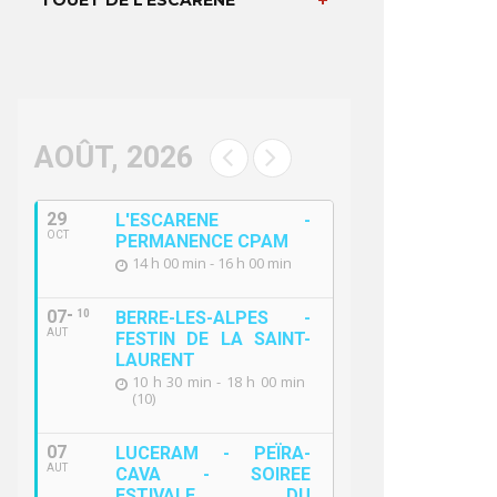
TOUET DE L’ESCARENE
AOÛT, 2026
29
L'ESCARENE -
OCT
PERMANENCE CPAM
14 h 00 min - 16 h 00 min
07
10
BERRE-LES-ALPES -
AUT
FESTIN DE LA SAINT-
LAURENT
10 h 30 min - 18 h 00 min
(10)
07
LUCERAM - PEÏRA-
AUT
CAVA - SOIREE
ESTIVALE DU