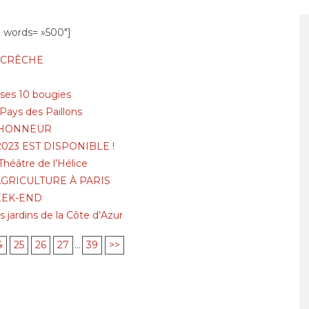
 words= »500″]
A CRÈCHE
 ses 10 bougies
ays des Paillons
L’HONNEUR
2023 EST DISPONIBLE !
héâtre de l’Hélice
AGRICULTURE À PARIS
EEK-END
s jardins de la Côte d’Azur
4
25
26
27
...
39
>>