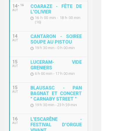
14
16
COARAZE - FÊTE DE
AUT
L'OLIVIER
16 h 00 min - 18 h 00 min
(16)
14
CANTARON - SOIREE
AUT
SOUPE AU PISTOU
19 h 30 min - 0 h 00 min
15
LUCERAM- VIDE
AUT
GRENIERS
6 h 00 min - 17 h 00 min
15
BLAUSASC - PAN
AUT
BAGNAT ET CONCERT
" CARNABY STREET "
19 h 30 min - 23 h 59 min
16
L'ESCARÈNE -
AUT
FESTIVAL D'ORGUE
VIVANT