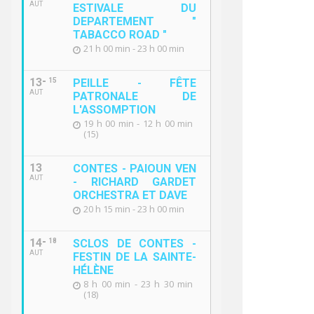
AUT
ESTIVALE DU
DEPARTEMENT "
TABACCO ROAD "
21 h 00 min - 23 h 00 min
13
15
PEILLE - FÊTE
AUT
PATRONALE DE
L'ASSOMPTION
19 h 00 min - 12 h 00 min
(15)
13
CONTES - PAIOUN VEN
AUT
- RICHARD GARDET
ORCHESTRA ET DAVE
20 h 15 min - 23 h 00 min
14
18
SCLOS DE CONTES -
AUT
FESTIN DE LA SAINTE-
HÉLÈNE
8 h 00 min - 23 h 30 min
(18)