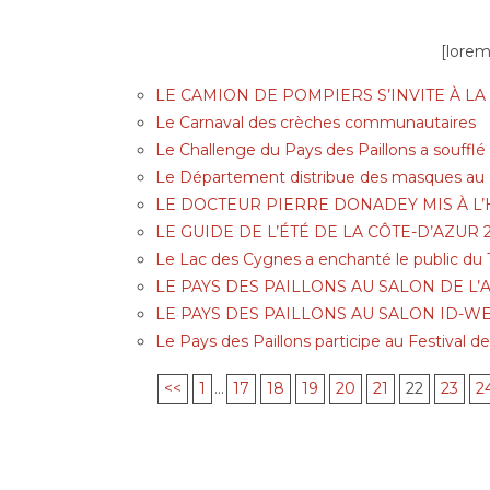
[lorem
LE CAMION DE POMPIERS S’INVITE À L
Le Carnaval des crèches communautaires
Le Challenge du Pays des Paillons a soufflé
Le Département distribue des masques au P
LE DOCTEUR PIERRE DONADEY MIS À 
LE GUIDE DE L’ÉTÉ DE LA CÔTE-D’AZUR 
Le Lac des Cygnes a enchanté le public du T
LE PAYS DES PAILLONS AU SALON DE L’
LE PAYS DES PAILLONS AU SALON ID-W
Le Pays des Paillons participe au Festival de
<<
1
...
17
18
19
20
21
22
23
2