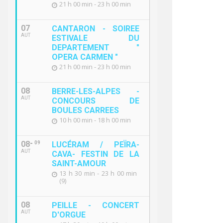
21 h 00 min - 23 h 00 min
07
CANTARON - SOIREE
AUT
ESTIVALE DU
DEPARTEMENT "
OPERA CARMEN "
21 h 00 min - 23 h 00 min
08
BERRE-LES-ALPES -
AUT
CONCOURS DE
BOULES CARREES
10 h 00 min - 18 h 00 min
08
09
LUCÉRAM / PEÏRA-
AUT
CAVA- FESTIN DE LA
SAINT-AMOUR
13 h 30 min - 23 h 00 min
(9)
ISODE DE POLLUTION
LE DÉPAR
OSPHÉRIQUE ALERTE NIVEAU 1
MASQUES 
08
PEILLE - CONCERT
AUT
D'ORGUE