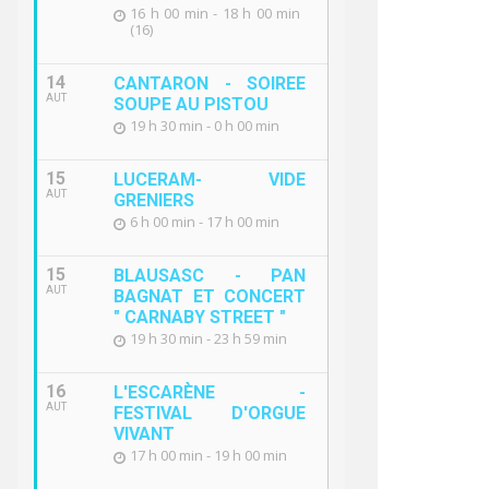
16 h 00 min - 18 h 00 min
(16)
14
CANTARON - SOIREE
AUT
SOUPE AU PISTOU
19 h 30 min - 0 h 00 min
15
LUCERAM- VIDE
AUT
GRENIERS
6 h 00 min - 17 h 00 min
15
BLAUSASC - PAN
AUT
BAGNAT ET CONCERT
" CARNABY STREET "
19 h 30 min - 23 h 59 min
16
L'ESCARÈNE -
AUT
FESTIVAL D'ORGUE
VIVANT
17 h 00 min - 19 h 00 min