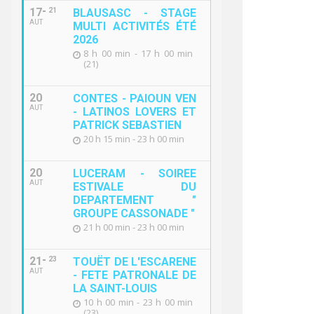
17
21
BLAUSASC - STAGE
AUT
MULTI ACTIVITÉS ÉTÉ
2026
8 h 00 min - 17 h 00 min
(21)
20
CONTES - PAIOUN VEN
AUT
- LATINOS LOVERS ET
PATRICK SEBASTIEN
20 h 15 min - 23 h 00 min
20
LUCERAM - SOIREE
AUT
ESTIVALE DU
DEPARTEMENT "
GROUPE CASSONADE "
21 h 00 min - 23 h 00 min
21
23
TOUËT DE L'ESCARENE
AUT
- FETE PATRONALE DE
LA SAINT-LOUIS
10 h 00 min - 23 h 00 min
(23)