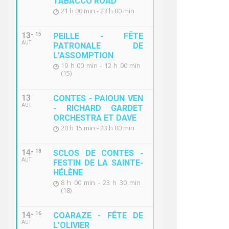
TABACCO ROAD "
21 h 00 min - 23 h 00 min
13
15
PEILLE - FÊTE
AUT
PATRONALE DE
L'ASSOMPTION
19 h 00 min - 12 h 00 min
(15)
13
CONTES - PAIOUN VEN
AUT
- RICHARD GARDET
ORCHESTRA ET DAVE
20 h 15 min - 23 h 00 min
14
18
SCLOS DE CONTES -
AUT
FESTIN DE LA SAINTE-
HÉLÈNE
8 h 00 min - 23 h 30 min
(18)
14
16
COARAZE - FÊTE DE
AUT
L'OLIVIER