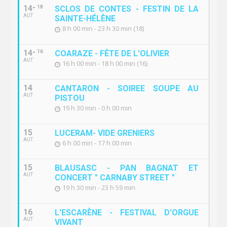
14
18
SCLOS DE CONTES - FESTIN DE LA
AUT
SAINTE-HÉLÈNE
8 h 00 min - 23 h 30 min (18)
14
16
COARAZE - FÊTE DE L'OLIVIER
AUT
16 h 00 min - 18 h 00 min (16)
14
CANTARON - SOIREE SOUPE AU
AUT
PISTOU
19 h 30 min - 0 h 00 min
15
LUCERAM- VIDE GRENIERS
AUT
6 h 00 min - 17 h 00 min
15
BLAUSASC - PAN BAGNAT ET
AUT
CONCERT " CARNABY STREET "
19 h 30 min - 23 h 59 min
16
L'ESCARÈNE - FESTIVAL D'ORGUE
AUT
VIVANT