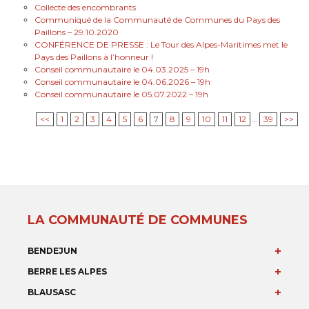
Collecte des encombrants
Communiqué de la Communauté de Communes du Pays des
Paillons – 29.10.2020
CONFÉRENCE DE PRESSE : Le Tour des Alpes-Maritimes met le
Pays des Paillons à l’honneur !
Conseil communautaire le 04.03.2025 – 19h
Conseil communautaire le 04.06.2026 – 19h
Conseil communautaire le 05.07.2022 – 19h
<<
1
2
3
4
5
6
7
8
9
10
11
12
...
39
>>
LA COMMUNAUTÉ DE COMMUNES
BENDEJUN
BERRE LES ALPES
BLAUSASC