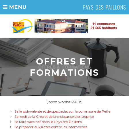
PAYS DES PAILLONS
MENU
OFFRES ET
FORMATIONS
[lorem words= »500″]
Salle polyvalente et de spectacles sur la commune de Peille
Samedi de la Créa et de la croissance d’entreprise
Se faire vacciner dans le Pays des Paillons
Se préparer aux luttes contre les intempéries