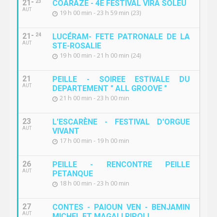
21
23
COARAZE - 4E FESTIVAL VIRA SOLEU
AUT
19 h 00 min - 23 h 59 min (23)
21
24
LUCÉRAM- FETE PATRONALE DE LA
AUT
STE-ROSALIE
19 h 00 min - 21 h 00 min (24)
21
PEILLE - SOIREE ESTIVALE DU
AUT
DEPARTEMENT " ALL GROOVE "
21 h 00 min - 23 h 00 min
23
L'ESCARÈNE - FESTIVAL D'ORGUE
AUT
VIVANT
17 h 00 min - 19 h 00 min
26
PEILLE - RENCONTRE PEILLE
AUT
PETANQUE
18 h 00 min - 23 h 00 min
27
CONTES - PAIOUN VEN - BENJAMIN
AUT
MICHEL ET MAGALI RIPOLL