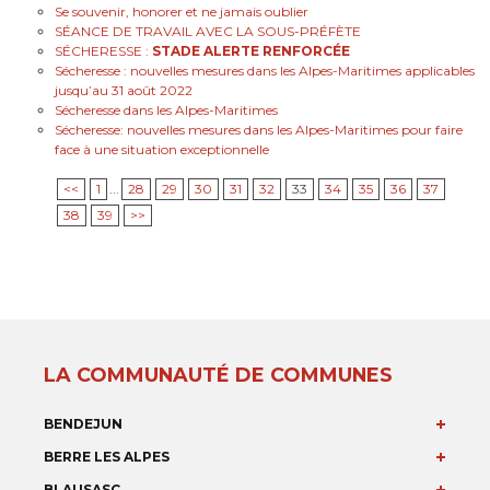
Se souvenir, honorer et ne jamais oublier
SÉANCE DE TRAVAIL AVEC LA SOUS-PRÉFÈTE
SÉCHERESSE :
STADE ALERTE RENFORCÉE
Sécheresse : nouvelles mesures dans les Alpes-Maritimes applicables
jusqu’au 31 août 2022
Sécheresse dans les Alpes-Maritimes
Sécheresse: nouvelles mesures dans les Alpes-Maritimes pour faire
face à une situation exceptionnelle
<<
1
...
28
29
30
31
32
33
34
35
36
37
38
39
>>
LA COMMUNAUTÉ DE COMMUNES
BENDEJUN
BERRE LES ALPES
BLAUSASC