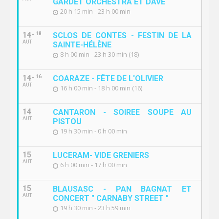
GARDET ORCHESTRA ET DAVE
20 h 15 min - 23 h 00 min
14
18
SCLOS DE CONTES - FESTIN DE LA
AUT
SAINTE-HÉLÈNE
8 h 00 min - 23 h 30 min (18)
14
16
COARAZE - FÊTE DE L'OLIVIER
AUT
16 h 00 min - 18 h 00 min (16)
14
CANTARON - SOIREE SOUPE AU
AUT
PISTOU
19 h 30 min - 0 h 00 min
15
LUCERAM- VIDE GRENIERS
AUT
6 h 00 min - 17 h 00 min
15
BLAUSASC - PAN BAGNAT ET
AUT
CONCERT " CARNABY STREET "
19 h 30 min - 23 h 59 min