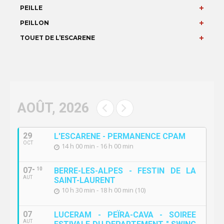
PEILLE
PEILLON
TOUET DE L’ESCARENE
AOÛT, 2026
29
L'ESCARENE - PERMANENCE CPAM
OCT
14 h 00 min - 16 h 00 min
07
10
BERRE-LES-ALPES - FESTIN DE LA
AUT
SAINT-LAURENT
10 h 30 min - 18 h 00 min (10)
07
LUCERAM - PEÏRA-CAVA - SOIREE
AUT