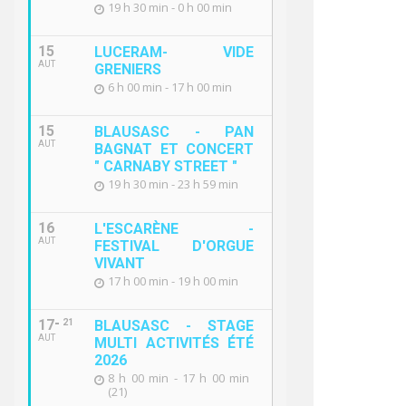
19 h 30 min - 0 h 00 min
15
LUCERAM- VIDE
AUT
GRENIERS
6 h 00 min - 17 h 00 min
15
BLAUSASC - PAN
AUT
BAGNAT ET CONCERT
" CARNABY STREET "
19 h 30 min - 23 h 59 min
16
L'ESCARÈNE -
AUT
FESTIVAL D'ORGUE
VIVANT
17 h 00 min - 19 h 00 min
17
21
BLAUSASC - STAGE
AUT
MULTI ACTIVITÉS ÉTÉ
2026
8 h 00 min - 17 h 00 min
(21)