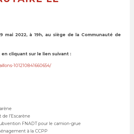
19 mai 2022, à 19h, au siège de la Communauté de
 en cliquant sur le lien suivant :
illons-101210841660654/
carène
 de l’Escarène
subvention FNADT pour le camion-grue
’aménagement à la CCPP