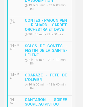
L'ASSOMPTION
19 h 00 min - 12 h 00 min
(15)
13
CONTES - PAIOUN VEN
AUT
- RICHARD GARDET
ORCHESTRA ET DAVE
20 h 15 min - 23 h 00 min
’UNIR POUR SE SOUVENIR »
LA FOLIE 
14
18
SCLOS DE CONTES -
AUT
FESTIN DE LA SAINTE-
HÉLÈNE
8 h 00 min - 23 h 30 min
(18)
14
16
COARAZE - FÊTE DE
AUT
L'OLIVIER
16 h 00 min - 18 h 00 min
(16)
14
CANTARON - SOIREE
AUT
SOUPE AU PISTOU