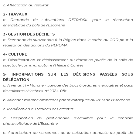
c. Affectation du résultat
2-
TRAVAUX
a. Demande de subventions DETR/DSIL pour la rénovation
énergétique du pôle de
l’Escarène
3-
GESTION DES DÉCHETS
a. Demande de subvention à la Région dans le cadre du COD pour la
réalisation des actions
du PLPDMA
4- CULTURE
a. Désaffectation et déclassement du domaine public de la salle de
spectacle
communautaire l’Hélice à Contes
5- INFORMATIONS SUR LES DÉCISIONS PASSÉES SOUS
DÉLÉGATION
a. A venant 1 – Marché « Lavage des bacs à ordures ménagères et bacs
de collectes
sélectives-n° 2024-08»
b. Avenant marché ombrières photovoltaïques du PEM de l’Escarène
c. Modification du tableau des effectifs
d. Désignation du gestionnaire d’équilibre pour la centrale
photovoltaïque de L’Escarène
e. Autorisation du versement de la cotisation annuelle au profit de