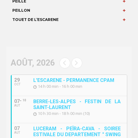
PEILLE
PEILLON
TOUET DE L’ESCARENE
AOÛT, 2026
29
L'ESCARENE - PERMANENCE CPAM
OCT
14 h 00 min - 16 h 00 min
07
10
BERRE-LES-ALPES - FESTIN DE LA
AUT
SAINT-LAURENT
10 h 30 min - 18 h 00 min (10)
07
LUCERAM - PEÏRA-CAVA - SOIREE
AUT
ESTIVALE DU DEPARTEMENT " SWING