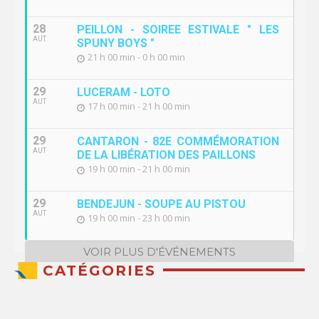
28
PEILLON - SOIREE ESTIVALE " LES
AUT
SPUNY BOYS "
21 h 00 min - 0 h 00 min
29
LUCERAM - LOTO
AUT
17 h 00 min - 21 h 00 min
29
CANTARON - 82E COMMÉMORATION
AUT
DE LA LIBÉRATION DES PAILLONS
19 h 00 min - 21 h 00 min
29
BENDEJUN - SOUPE AU PISTOU
AUT
19 h 00 min - 23 h 00 min
VOIR PLUS D'ÉVÉNEMENTS
CATÉGORIES