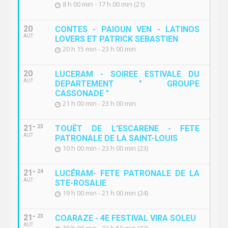
8 h 00 min - 17 h 00 min (21)
20
CONTES - PAIOUN VEN - LATINOS
AUT
LOVERS ET PATRICK SEBASTIEN
20 h 15 min - 23 h 00 min
20
LUCERAM - SOIREE ESTIVALE DU
AUT
DEPARTEMENT " GROUPE
CASSONADE "
21 h 00 min - 23 h 00 min
21
23
TOUËT DE L'ESCARENE - FETE
AUT
PATRONALE DE LA SAINT-LOUIS
10 h 00 min - 23 h 00 min (23)
21
24
LUCÉRAM- FETE PATRONALE DE LA
AUT
STE-ROSALIE
19 h 00 min - 21 h 00 min (24)
21
23
COARAZE - 4E FESTIVAL VIRA SOLEU
AUT
19 h 00 min - 23 h 59 min (23)