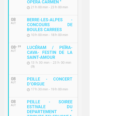
OPERA CARMEN "
21 h 00 min - 23 h 00 min
08
BERRE-LES-ALPES -
AUT
CONCOURS DE
BOULES CARREES
10 h 00 min - 18 h 00 min
CÈS VERBAUX – CONSEILS
PROCÈS V
MMUNAUTAIRES 2022
COMMUNAU
08
09
LUCÉRAM / PEÏRA-
AUT
CAVA- FESTIN DE LA
SAINT-AMOUR
13 h 30 min - 23 h 00 min
(9)
08
PEILLE - CONCERT
AUT
D'ORGUE
17 h 30 min - 19 h 00 min
08
PEILLE - SOIREE
AUT
ESTIVALE DU
DEPARTEMENT "