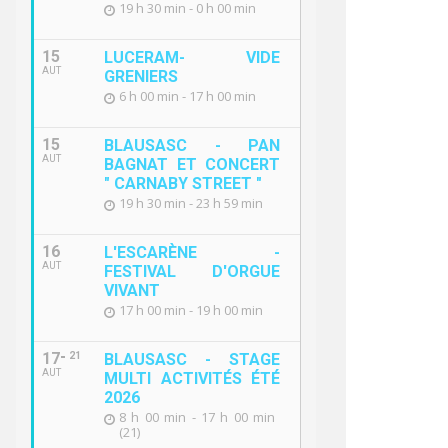
19 h 30 min - 0 h 00 min
15
LUCERAM- VIDE
AUT
GRENIERS
6 h 00 min - 17 h 00 min
15
BLAUSASC - PAN
AUT
BAGNAT ET CONCERT
" CARNABY STREET "
19 h 30 min - 23 h 59 min
16
L'ESCARÈNE -
AUT
FESTIVAL D'ORGUE
VIVANT
17 h 00 min - 19 h 00 min
17
21
BLAUSASC - STAGE
AUT
MULTI ACTIVITÉS ÉTÉ
2026
8 h 00 min - 17 h 00 min
(21)