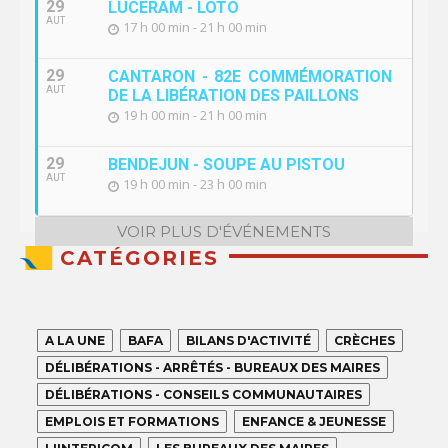
29
LUCERAM - LOTO
AUT
17 h 00 min - 21 h 00 min
29
CANTARON - 82E COMMÉMORATION
AUT
DE LA LIBÉRATION DES PAILLONS
19 h 00 min - 21 h 00 min
29
BENDEJUN - SOUPE AU PISTOU
AUT
19 h 00 min - 23 h 00 min
VOIR PLUS D'ÉVÉNEMENTS
CATÉGORIES
A LA UNE
BAFA
BILANS D'ACTIVITÉ
CRÈCHES
DÉLIBÉRATIONS - ARRÊTÉS - BUREAUX DES MAIRES
DÉLIBÉRATIONS - CONSEILS COMMUNAUTAIRES
EMPLOIS ET FORMATIONS
ENFANCE & JEUNESSE