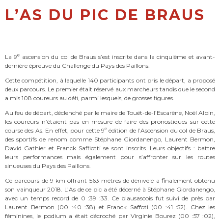
L’AS DU PIC DE BRAUS
e
La 9
ascension du col de Braus s’est inscrite dans la cinquième et avant-
dernière épreuve du Challenge du Pays des Paillons.
Cette compétition, à laquelle 140 participants ont pris le départ, a proposé
deux parcours. Le premier était réservé aux marcheurs tandis que le second
a mis 108 coureurs au défi, parmi lesquels, de grosses figures.
Au feu de départ, déclenché par le maire de Touët-de-l’Escarène, Noël Albin,
les coureurs n’étaient pas en mesure de faire des pronostiques sur cette
e
course des As. En effet, pour cette 9
édition de l’Ascension du col de Braus,
des sportifs de renom comme Stéphane Giordanengo, Laurent Bermon,
David Gathier et Franck Saffiotti se sont inscrits. Leurs objectifs : battre
leurs performances mais également pour s’affronter sur les routes
sinueuses du Pays des Paillons.
Ce parcours de 9 km offrant 563 mètres de dénivelé a finalement obtenu
son vainqueur 2018. L’As de ce pic a été décerné à Stéphane Giordanengo,
avec un temps record de 0 :39 :33. Ce blausascois fut suivi de près par
Laurent Bermon (00 :40 :38) et Franck Saffoti (00 :41 :52). Chez les
féminines, le podium a était décroché par Virginie Bourez (00 :57 :02),