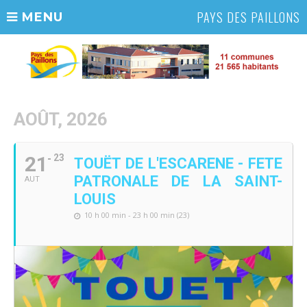
PAYS DES PAILLONS
MENU
AOÛT, 2026
21
23
TOUËT DE L'ESCARENE - FETE
PATRONALE DE LA SAINT-
AUT
LOUIS
10 h 00 min - 23 h 00 min (23)