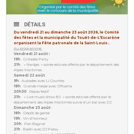
DÉTAILS
Du vendredi 21 au dimanche 23 août 2026, le Comité
des fêtes et la municipalité du Touët-de-L’Escarène
organisent la Fête patronale de la Saint-Louis .
Au programme:
Vendredi 21 août :
19h
: Grillades Party
21h
: » Nardjes » soirée estivale offerte par le département des
Alpes-Maritimes
Samedi 22 août
:
9h
: Aubades avec Li Countés
18h
: Grande messe avec Offuerta
20h30
: Repas festif
21h
: » Live music show 80 » soirée estivale offerte par le
département des Alpes-Maritimes suivie d’un bal avec DJ
Dimanche 23 août
:
18h
: Dépôt de gerbe
19h
: Vin d’honneur
20h
: Pan Bagnat
21h
: Baléti avec DJ Palou