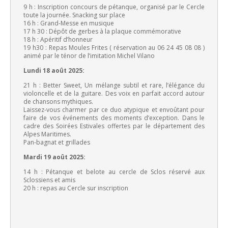
9 h : Inscription concours de pétanque, organisé par le Cercle
toute la journée. Snacking sur place
16 h : Grand-Messe en musique
17 h 30 : Dépôt de gerbes à la plaque commémorative
18 h : Apéritif d’honneur
19 h30 : Repas Moules Frites ( réservation au 06 24 45 08 08 )
animé par le ténor de l’imitation Michel Vilano
Lundi 18 août 2025:
21 h : Better Sweet, Un mélange subtil et rare, l’élégance du
violoncelle et de la guitare. Des voix en parfait accord autour
de chansons mythiques.
Laissez-vous charmer par ce duo atypique et envoûtant pour
faire de vos événements des moments d’exception. Dans le
cadre des Soirées Estivales offertes par le département des
Alpes Maritimes.
Pan-bagnat et grillades
Mardi 19 août 2025:
14 h : Pétanque et belote au cercle de Sclos réservé aux
Sclossiens et amis
20 h : repas au Cercle sur inscription