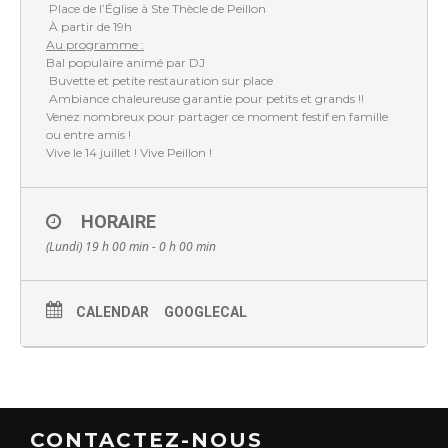
Place de l’Église à Ste Thècle de Peillon
À partir de 19h
Au programme :
Bal populaire animé par DJ
Buvette et petite restauration sur place
Ambiance chaleureuse garantie pour petits et grands !!
Venez nombreux pour partager ce moment festif en famille
ou entre amis !
Vive le 14 juillet ! Vive Peillon !
HORAIRE
(Lundi) 19 h 00 min - 0 h 00 min
CALENDAR
GOOGLECAL
CONTACTEZ-NOUS