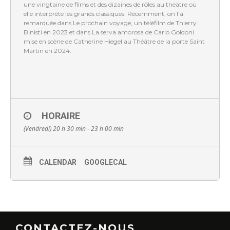
une vingtaine de films et des dizaines de rôles au théâtre où
elle interprète les grands classiques. Récemment, on l’a
remarquée dans Le prochain voyage, un téléfilm de Thierry
Binisti en 2023 et dans La serva amorosa de Carlo Goldoni
mise en scène de Catherine Hiegel au Théâtre de la porte Saint
Martin en 2024.
HORAIRE
(Vendredi) 20 h 30 min - 23 h 00 min
CALENDAR
GOOGLECAL
CONTACTEZ-NOUS