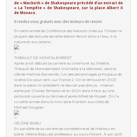
de « Macbeth » de Shakespeare précédé d’un extrait de
« La Tempête » de Shakespeare, sur la place Albert II
de Monaco.
9 rendez-vous gratuits avec des lecteurs de renom
En cette année de Conférence des Nations Unies sur l’Océan la
plupart des lectures de cette édition feront écho à l’eau, à la
nature et aux océans.
THIBAULT DE MONTALEMBERT
Après avoir débuté sa carrière au cinéma et au théâtre,
Thibault de Montalembert triomphe à la télévision, dans le
rôle de Mathias Barneville, l’un des personnages principaux de
la série Dix pour cent, sur France 2. On le retrouve en 2023
dans la pièce Un président ne devrait pas dire ça… mise en
scène par Charles Templon et en 2024 dans Il faut qu’une
porte soit ouverte ou fermée d’après Alfred de Musset. On l’a
vu cette année dans la mini-série Franklin aux côtés de
Michael Douglas.
HÉLÈNE BABU
En parallèle de sa carrière de comédienne et de metteur en
scène, Hélène Babu est professeur au cours Florent. À son actif