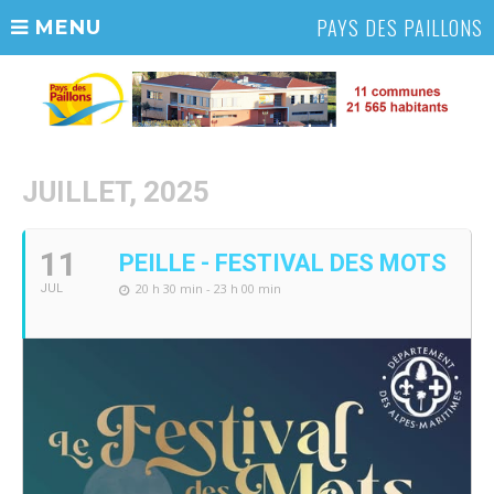
PAYS DES PAILLONS
MENU
JUILLET, 2025
11
PEILLE - FESTIVAL DES MOTS
20 h 30 min - 23 h 00 min
JUL