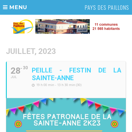
PAYS DES PAILLONS
MENU
JUILLET, 2023
28
30
PEILLE - FESTIN DE LA
SAINTE-ANNE
JUL
19 h 00 min - 13 h 30 min (30)