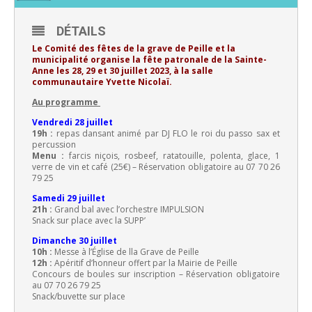
DÉTAILS
Le Comité des fêtes de la grave de Peille et la
municipalité organise la fête patronale de la Sainte-
Anne les 28, 29 et 30 juillet 2023, à la salle
communautaire Yvette Nicolaï.
Au programme
Vendredi 28 juillet
19h :
repas dansant animé par DJ FLO le roi du passo sax et
percussion
Menu :
farcis niçois, rosbeef, ratatouille, polenta, glace, 1
verre de vin et café (25€) – Réservation obligatoire au 07 70 26
79 25
Samedi 29 juillet
21h :
Grand bal avec l’orchestre IMPULSION
Snack sur place avec la SUPP’
Dimanche 30 juillet
10h :
Messe à l’Église de lla Grave de Peille
12h :
Apéritif d’honneur offert par la Mairie de Peille
Concours de boules sur inscription – Réservation obligatoire
au 07 70 26 79 25
Snack/buvette sur place