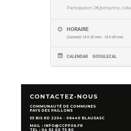
Participation 2€/personne, coll
HORAIRE
(Samedi) 14 h 30 min - 18 h 00 min
CALENDAR
GOOGLECAL
CONTACTEZ-NOUS
COMMUNAUTÉ DE COMMUNES
PAYS DES PAILLONS
55 BIS RD 2204 - 06440 BLAUSASC
MAIL : INFO@CCPP06.FR
TEL : 04 92 00 75 80