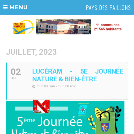
PAYS DES PAILLONS
MENU
JUILLET, 2023
02
LUCÉRAM - 5E JOURNÉE
NATURE & BIEN-ÊTRE
JUL
10 h 00 min - 19 h 00 min