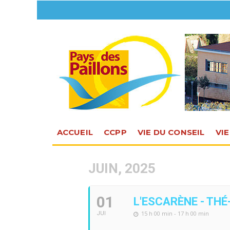
ACCUEIL
CCPP
VIE DU CONSEIL
VI
JUIN, 2025
01
L'ESCARÈNE - THÉ
15 h 00 min - 17 h 00 min
JUI