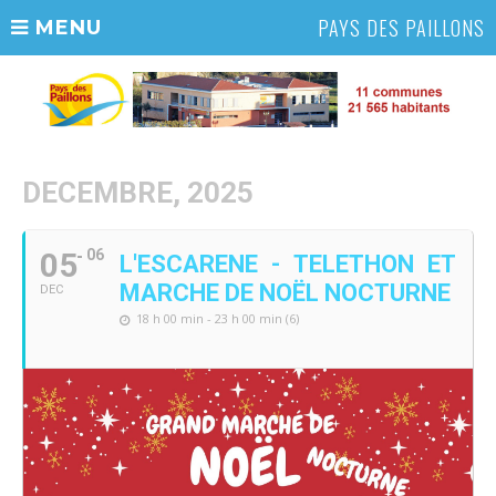
PAYS DES PAILLONS
MENU
DECEMBRE, 2025
05
06
L'ESCARENE - TELETHON ET
MARCHE DE NOËL NOCTURNE
DEC
18 h 00 min - 23 h 00 min (6)