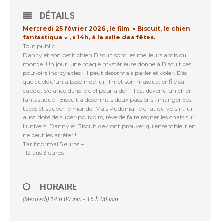
DÉTAILS
Mercredi 25 février 2026 , le film » Biscuit, le chien
fantastique « , à 14h, à la salle des fêtes.
Tout public
Danny et son petit chien Biscuit sont les meilleurs amis du
monde. Un jour, une magie mystérieuse donne à Biscuit des
pouvoirs incroyables : il peut désormais parler et voler. Dès
que quelqu’un a besoin de lui, il met son masque, enfile sa
cape et s’élance dans le ciel pour aider : il est devenu un chien
fantastique ! Biscuit a désormais deux passions : manger des
tacos et sauver le monde. Mais Pudding, le chat du voisin, lui
aussi doté de super-pouvoirs, rêve de faire régner les chats sur
l’univers. Danny et Biscuit devront prouver qu’ensemble, rien
ne peut les arrêter !
Tarif normal 5 euros –
-12 ans 3 euros
HORAIRE
(Mercredi) 14 h 00 min - 16 h 00 min