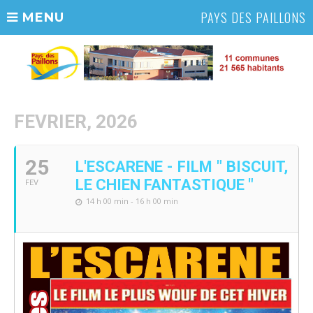
PAYS DES PAILLONS
MENU
FEVRIER, 2026
25
L'ESCARENE - FILM " BISCUIT,
LE CHIEN FANTASTIQUE "
FEV
14 h 00 min - 16 h 00 min