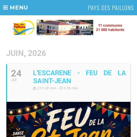
PAYS DES PAILLONS
MENU
JUIN, 2026
24
L'ESCARENE - FEU DE LA
SAINT-JEAN
JUI
21 h 30 min - 23 h 30 min