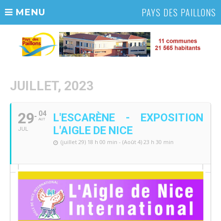
PAYS DES PAILLONS
MENU
JUILLET, 2023
29
04
L'ESCARÈNE - EXPOSITION
AUT
L'AIGLE DE NICE
JUL
(juillet 29) 18 h 00 min - (Août 4) 23 h 30 min