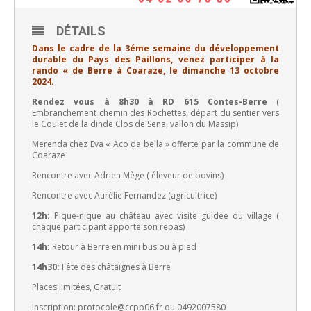
DÉTAILS
Dans le cadre de la 3éme semaine du développement
durable du Pays des Paillons, venez participer à la
rando « de Berre à Coaraze, le dimanche 13 octobre
2024.
Rendez vous à 8h30 à RD 615 Contes-Berre
(
Embranchement chemin des Rochettes, départ du sentier vers
le Coulet de la dinde Clos de Sena, vallon du Massip)
Merenda chez Eva « Aco da bella » offerte par la commune de
Coaraze
Rencontre avec Adrien Mège ( éleveur de bovins)
Rencontre avec Aurélie Fernandez (agricultrice)
12h:
Pique-nique au château avec visite guidée du village (
chaque participant apporte son repas)
14h:
Retour à Berre en mini bus ou à pied
14h30:
Fête des châtaignes à Berre
Places limitées, Gratuit
Inscription: protocole@ccpp06.fr ou 0492007580