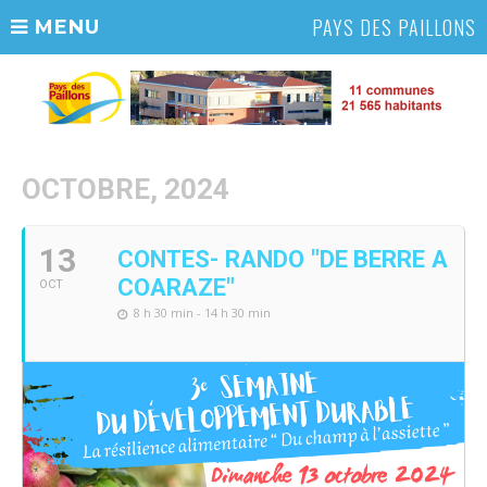
PAYS DES PAILLONS
MENU
OCTOBRE, 2024
13
CONTES- RANDO "DE BERRE A
COARAZE"
OCT
8 h 30 min - 14 h 30 min