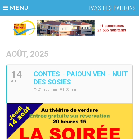
PAYS DES PAILLONS
MENU
AOÛT, 2025
14
CONTES - PAIOUN VEN - NUIT
DES SOSIES
AUT
21 h 30 min - 0 h 00 min