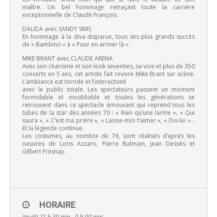
maître. Un bel hommage retraçant toute la carrière
exceptionnelle de Claude François.
DALIDA avec SANDY SIMS
En hommage à la diva disparue, tous ses plus grands succès
de « Bambino » à « Pour en arriver là ».
MIKE BRANT avec CLAUDE ARENA
Avec son charisme et son look seventies, sa voix et plus de 350
concerts en 5 ans, cet artiste fait revivre Mike Brant sur scène.
L’ambiance est torride et l’interactivité
avec le public totale. Les spectateurs passent un moment
formidable et inoubliable et toutes les générations se
retrouvent dans ce spectacle émouvant qui reprend tous les
tubes de la star des années 70 : « Rien qu’une larme », « Qui
saura », « C’est ma prière », « Laisse-moi t’aimer », « Dis-lui »…
Et la légende continue.
Les costumes, au nombre de 76, sont réalisés d’après les
oeuvres de Loris Azzaro, Pierre Balmain, Jean Dessès et
Gilbert Fresnay.
HORAIRE
(Jeudi) 21 h 30 min - 0 h 00 min