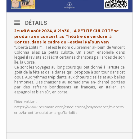
DÉTAILS
Jeudi 8 août 2024, à 21h30, LA PETITE CULOTTE se
produira
en concert, au Théâtre de verdure, à
Contes, dans le cadre du Festival Païoun Ven
“Libertà Lolita !”… Tel est le nom du premier al- bum de Vincent
Colonna alias La petite culotte. Un album ensoleillé dans
lequel il revisite et réécrit certaines chansons paillardes de son
île, la Corse.
Ce sont les voyages au long cours qui ont donné à l’artiste ce
goût de la fête et de la danse qu’il propose à son tour dans cet
opus. Aux rythmes trépidants, aux chœurs ciselés et aux belles
harmonies. Des chansons au nomadisme en- chanté portées
par des refrains bondissants en français, en italien, en
espagnol et bien sûr, en corse.
Réservation :
https://www.helloasso.com/associations/polysonance/evenem
ents/la-petite-culotte-la-goffa-lolita