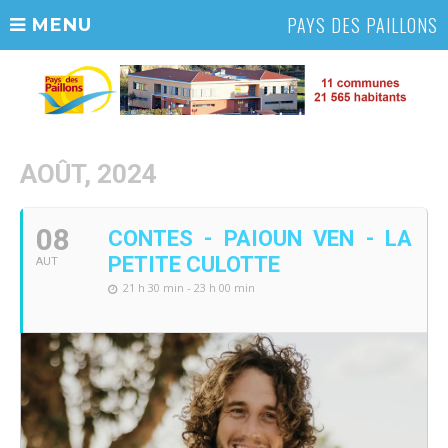
PAYS DES PAILLONS
MENU
AOÛT, 2024
08
CONTES - PAIOUN VEN - LA
PETITE CULOTTE
AUT
21 h 30 min - 23 h 00 min