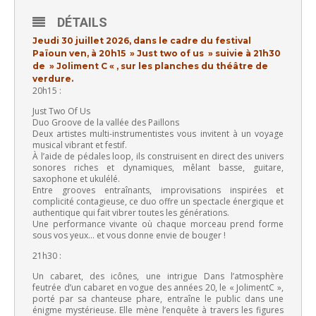
DÉTAILS
Jeudi 30 juillet 2026, dans le cadre du festival
Païoun ven, à 20h15 » Just two of us » suivie à 21h30
de » Joliment C « , sur les planches du théâtre de
verdure.
20h15 :
Just Two Of Us
Duo Groove de la vallée des Paillons
Deux artistes multi-instrumentistes vous invitent à un voyage
musical vibrant et festif.
À l’aide de pédales loop, ils construisent en direct des univers
sonores riches et dynamiques, mêlant basse, guitare,
saxophone et ukulélé.
Entre grooves entraînants, improvisations inspirées et
complicité contagieuse, ce duo offre un spectacle énergique et
authentique qui fait vibrer toutes les générations.
Une performance vivante où chaque morceau prend forme
sous vos yeux… et vous donne envie de bouger !
21h30 :
Un cabaret, des icônes, une intrigue Dans l’atmosphère
feutrée d’un cabaret en vogue des années 20, le « JolimentC »,
porté par sa chanteuse phare, entraîne le public dans une
énigme mystérieuse. Elle mène l’enquête à travers les figures