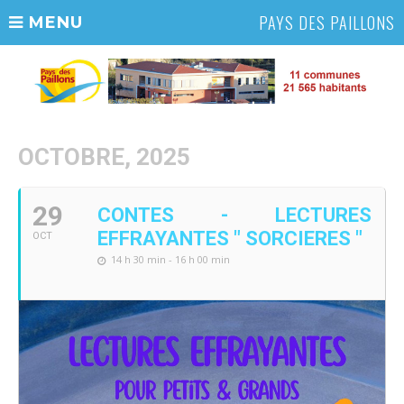
PAYS DES PAILLONS
MENU
OCTOBRE, 2025
29
CONTES - LECTURES
EFFRAYANTES " SORCIERES "
OCT
14 h 30 min - 16 h 00 min