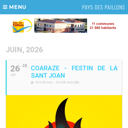
PAYS DES PAILLONS
MENU
JUIN, 2026
26
28
COARAZE - FESTIN DE LA
SANT JOAN
JUI
10 h 00 min - 13 h 00 min (28)