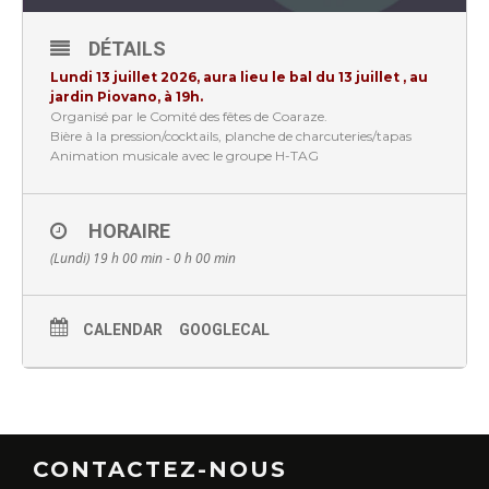
DÉTAILS
Lundi 13 juillet 2026, aura lieu le bal du 13 juillet , au
jardin Piovano, à 19h.
Organisé par le Comité des fêtes de Coaraze.
Bière à la pression/cocktails, planche de charcuteries/tapas
Animation musicale avec le groupe H-TAG
HORAIRE
(Lundi) 19 h 00 min - 0 h 00 min
CALENDAR
GOOGLECAL
CONTACTEZ-NOUS