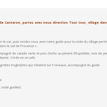
e Cantaron, partez avec nous direction Tour tour, village dans 
 le var, puis rendez vous avec notre guide pour la visite du village perché 
ans le ciel de Provence « .
mpagné de salade verte et pois chiche au piment d’Espelette, noix de jam
ttante. 1/4 de vin et café.
 grottes troglodytes qui s’étalent sur 5 niveaux, accompagné du guide.
i
visite guidée) :