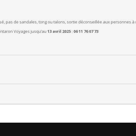
, pas de sandales, tong ou talons, sortie déconseillée aux personnes à m
Cantaron Voyages jusqu’au
13 avril 2025
:
06 11 76 07 73