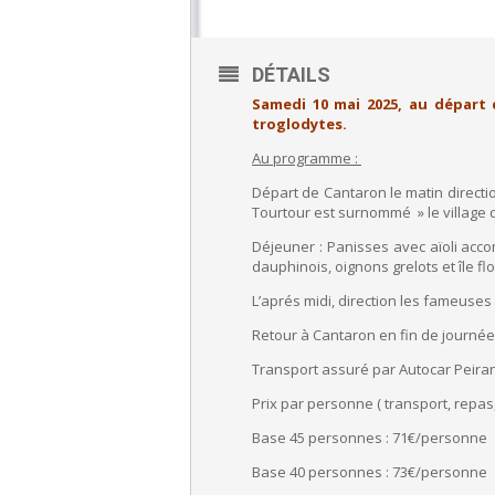
DÉTAILS
Samedi 10 mai 2025, au départ d
troglodytes.
Au programme :
Départ de Cantaron le matin direction
Tourtour est surnommé » le village d
Déjeuner : Panisses avec aïoli acco
dauphinois, oignons grelots et île flo
L’aprés midi, direction les fameuses
Retour à Cantaron en fin de journée
Transport assuré par Autocar Peiran
Prix par personne ( transport, repas, 
Base 45 personnes : 71€/personne
Base 40 personnes : 73€/personne