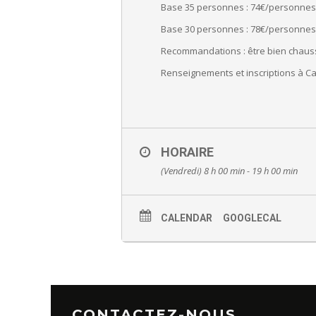
Base 35 personnes : 74€/personnes
Base 30 personnes : 78€/personnes
Recommandations : être bien chaussé
Renseignements et inscriptions à 
HORAIRE
(Vendredi) 8 h 00 min - 19 h 00 min
CALENDAR
GOOGLECAL
CONTACTEZ-NOUS