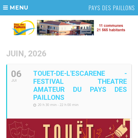
PAYS DES PAILLONS
MENU
JUIN, 2026
06
TOUET-DE-L'ESCARENE -
FESTIVAL THEATRE
JUI
AMATEUR DU PAYS DES
PAILLONS
20 h 30 min - 22 h 00 min