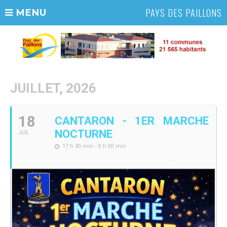
PAYS DES PAILLONS
MENU
JUILLET, 2026
18
CANTARON - 1ER MARCHE
NOCTURNE
JUL
17 h 30 min - 0 h 00 min