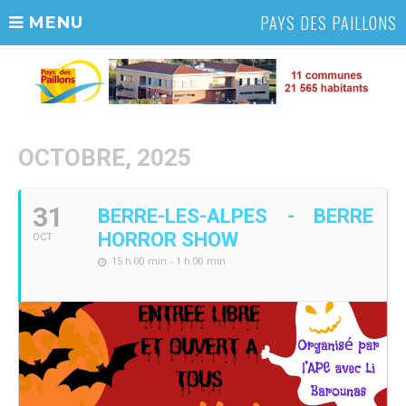
PAYS DES PAILLONS
MENU
OCTOBRE, 2025
31
BERRE-LES-ALPES - BERRE
HORROR SHOW
OCT
15 h 00 min - 1 h 00 min