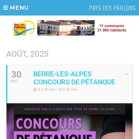
PAYS DES PAILLONS
MENU
AOÛT, 2025
30
BERRE-LES-ALPES -
CONCOURS DE PÉTANQUE
AUT
9 h 30 min - 20 h 00 min