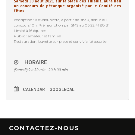
Samedi 30 août 2025, sur la place des Tilleuls, aura lieu
un concours de pétanque organisé par le Comité des
fêtes.
Inscription : 10€/doublette, à partir de 9h30, début du
concours 10h. Préinscription par SMS au 06 22 41 88 81
Limité à 16 équipes
Public : amateur et familial
Restauration, buvette sur place et convivialité assurée!
HORAIRE
(Samedi) 9 h 30 min - 20 h 00 min
CALENDAR
GOOGLECAL
CONTACTEZ-NOUS