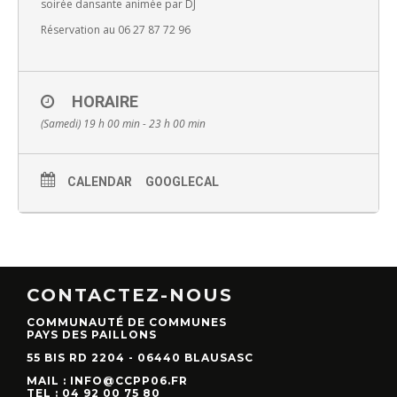
soirée dansante animée par DJ
Réservation au 06 27 87 72 96
HORAIRE
(Samedi) 19 h 00 min - 23 h 00 min
CALENDAR
GOOGLECAL
CONTACTEZ-NOUS
COMMUNAUTÉ DE COMMUNES
PAYS DES PAILLONS
55 BIS RD 2204 - 06440 BLAUSASC
MAIL : INFO@CCPP06.FR
TEL : 04 92 00 75 80