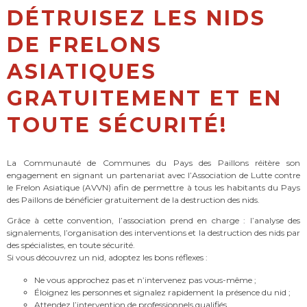
DÉTRUISEZ LES NIDS
DE FRELONS
ASIATIQUES
GRATUITEMENT ET EN
TOUTE SÉCURITÉ!
La Communauté de Communes du Pays des Paillons réitère son
engagement en signant un partenariat avec l’Association de Lutte contre
le Frelon Asiatique (AVVN) afin de permettre à tous les habitants du Pays
des Paillons de bénéficier gratuitement de la destruction des nids.
Grâce à cette convention, l’association prend en charge : l’analyse des
signalements, l’organisation des interventions et la destruction des nids par
des spécialistes, en toute sécurité.
Si vous découvrez un nid, adoptez les bons réflexes :
Ne vous approchez pas et n’intervenez pas vous-même ;
Éloignez les personnes et signalez rapidement la présence du nid ;
Attendez l’intervention de professionnels qualifiés.