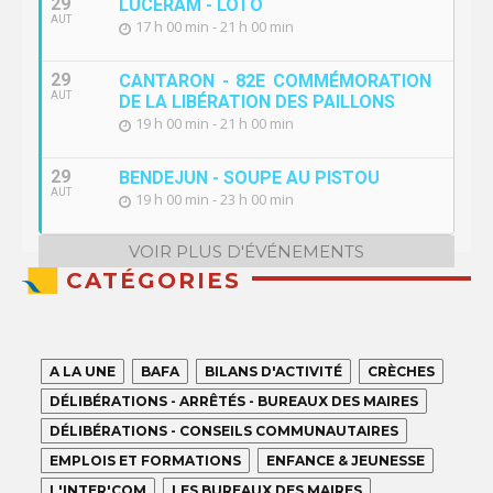
29
LUCERAM - LOTO
AUT
17 h 00 min - 21 h 00 min
29
CANTARON - 82E COMMÉMORATION
AUT
DE LA LIBÉRATION DES PAILLONS
19 h 00 min - 21 h 00 min
29
BENDEJUN - SOUPE AU PISTOU
AUT
19 h 00 min - 23 h 00 min
VOIR PLUS D'ÉVÉNEMENTS
CATÉGORIES
A LA UNE
BAFA
BILANS D'ACTIVITÉ
CRÈCHES
DÉLIBÉRATIONS - ARRÊTÉS - BUREAUX DES MAIRES
DÉLIBÉRATIONS - CONSEILS COMMUNAUTAIRES
EMPLOIS ET FORMATIONS
ENFANCE & JEUNESSE
L'INTER'COM
LES BUREAUX DES MAIRES