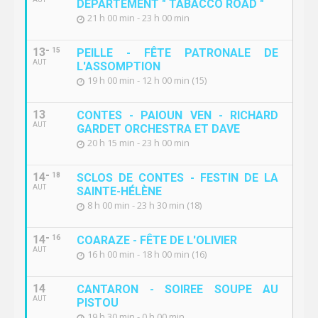
DEPARTEMENT " TABACCO ROAD "
21 h 00 min - 23 h 00 min
13
15
PEILLE - FÊTE PATRONALE DE
AUT
L'ASSOMPTION
19 h 00 min - 12 h 00 min (15)
13
CONTES - PAIOUN VEN - RICHARD
AUT
GARDET ORCHESTRA ET DAVE
20 h 15 min - 23 h 00 min
14
18
SCLOS DE CONTES - FESTIN DE LA
AUT
SAINTE-HÉLÈNE
8 h 00 min - 23 h 30 min (18)
14
16
COARAZE - FÊTE DE L'OLIVIER
AUT
16 h 00 min - 18 h 00 min (16)
14
CANTARON - SOIREE SOUPE AU
AUT
PISTOU
19 h 30 min - 0 h 00 min