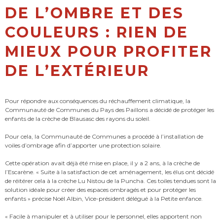
DE L’OMBRE ET DES
COULEURS : RIEN DE
MIEUX POUR PROFITER
DE L’EXTÉRIEUR
Pour répondre aux conséquences du réchauffement climatique, la
Communauté de Communes du Pays des Paillons a décidé de protéger les
enfants de la crèche de Blausasc des rayons du soleil.
Pour cela, la Communauté de Communes a procédé à l’installation de
voiles d’ombrage afin d’apporter une protection solaire.
Cette opération avait déjà été mise en place, il y a 2 ans, à la crèche de
l’Escarène. « Suite à la satisfaction de cet aménagement, les élus ont décidé
de réitérer cela à la crèche Lu Nistou de la Puncha. Ces toiles tendues sont la
solution idéale pour créer des espaces ombragés et pour protéger les
enfants » précise Noël Albin, Vice-président délégué à la Petite enfance.
« Facile à manipuler et à utiliser pour le personnel, elles apportent non