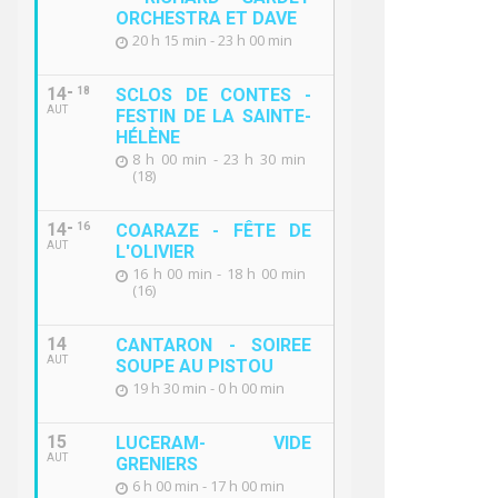
ORCHESTRA ET DAVE
20 h 15 min - 23 h 00 min
14
18
SCLOS DE CONTES -
AUT
FESTIN DE LA SAINTE-
HÉLÈNE
8 h 00 min - 23 h 30 min
(18)
14
16
COARAZE - FÊTE DE
AUT
L'OLIVIER
16 h 00 min - 18 h 00 min
(16)
FORMATION DÉCHETTERIE
SEMAINE 
14
CANTARON - SOIREE
DURABLE 
AUT
SOUPE AU PISTOU
DU 08/10/
19 h 30 min - 0 h 00 min
15
LUCERAM- VIDE
AUT
GRENIERS
6 h 00 min - 17 h 00 min