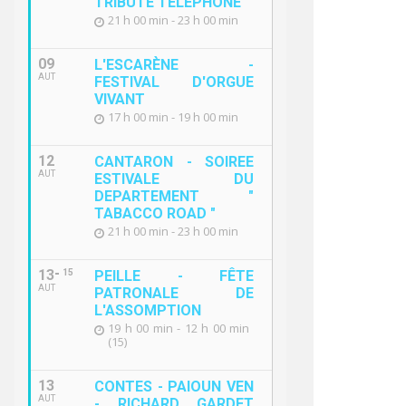
TRIBUTE TELEPHONE "
21 h 00 min - 23 h 00 min
09
L'ESCARÈNE -
AUT
FESTIVAL D'ORGUE
VIVANT
17 h 00 min - 19 h 00 min
12
CANTARON - SOIREE
AUT
ESTIVALE DU
DEPARTEMENT "
TABACCO ROAD "
21 h 00 min - 23 h 00 min
13
15
PEILLE - FÊTE
AUT
PATRONALE DE
L'ASSOMPTION
19 h 00 min - 12 h 00 min
(15)
13
CONTES - PAIOUN VEN
AUT
- RICHARD GARDET