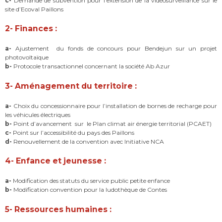
c-
Demande de subvention pour l’extension de la vidéosurveillance sur le
site d’Ecoval Paillons
2- Finances
:
a-
Ajustement du fonds de concours pour Bendejun sur un projet
photovoltaïque
b-
Protocole transactionnel concernant la société Ab Azur
3- Aménagement du territoire
:
a-
Choix du concessionnaire pour l’installation de bornes de recharge pour
les véhicules électriques
b-
Point d’avancement sur le Plan climat air énergie territorial (PCAET)
c-
Point sur l’accessibilité du pays des Paillons
d-
Renouvellement de la convention avec Initiative NCA
4- Enfance et jeunesse
:
a-
Modification des statuts du service public petite enfance
b-
Modification convention pour la ludothèque de Contes
5- Ressources humaines :